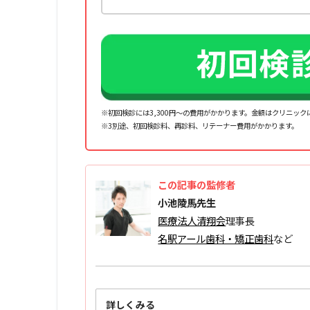
※初回検診には3,300円～の費用がかかります。金額はクリニッ
※3別途、初回検診料、再診料、リテーナー費⽤がかかります。
この記事の監修者
小池陵馬先生
医療法人清翔会
理事長
名駅アール歯科・矯正歯科
など
詳しくみる