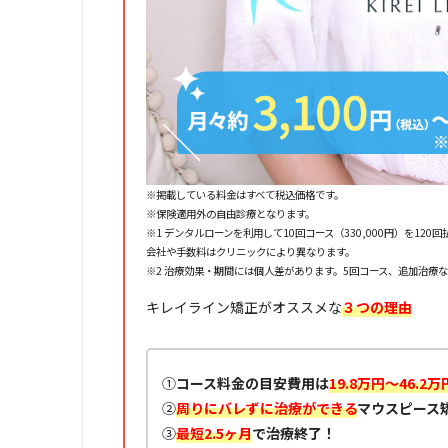
※掲載している料金はすべて税込価格です。
※保険適用外の自由診療となります。
※1 デンタルローンを利用して10回コース（330,000円）を1
会社や手数料はクリニックにより異なります。
※2 治療効果・期間には個人差があります。5回コース、追加治療
キレイライン矯正がオススメな
３つの理由
①
コース料金の目安費用は
19.8万円～46.2万
②
周りにバレずに治療ができる
マウスピース
③
最短2.5ヶ月
で治療終了！