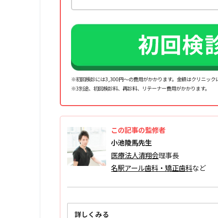
※初回検診には3,300円～の費用がかかります。金額はクリニッ
※3別途、初回検診料、再診料、リテーナー費⽤がかかります。
この記事の監修者
小池陵馬先生
医療法人清翔会
理事長
名駅アール歯科・矯正歯科
など
詳しくみる