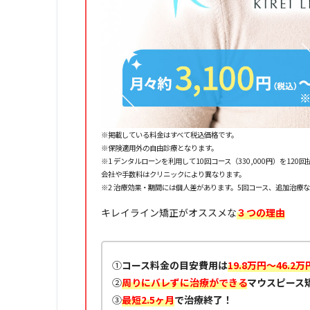
※掲載している料金はすべて税込価格です。
※保険適用外の自由診療となります。
※1 デンタルローンを利用して10回コース（330,000円）を1
会社や手数料はクリニックにより異なります。
※2 治療効果・期間には個人差があります。5回コース、追加治療
キレイライン矯正がオススメな
３つの理由
①
コース料金の目安費用は
19.8万円～46.2万
②
周りにバレずに治療ができる
マウスピース
③
最短2.5ヶ月
で治療終了！