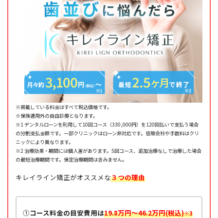
※掲載している料金はすべて税込価格です。
※保険適用外の自由診療となります。
※1 デンタルローンを利用して10回コース（330,000円）を120回払いで支払う場合
の分割支払金額です。一部クリニックはローン非対応です。信販会社や手数料はクリ
ニックにより異なります。
※2 治療効果・期間には個人差があります。5回コース、追加治療なしで治療した場合
の最短治療期間です。保定治療期間は含みません。
キレイライン矯正がオススメな
３つの理由
①
コース料金の目安費用は
19.8万円～46.2万円(税込)
※3