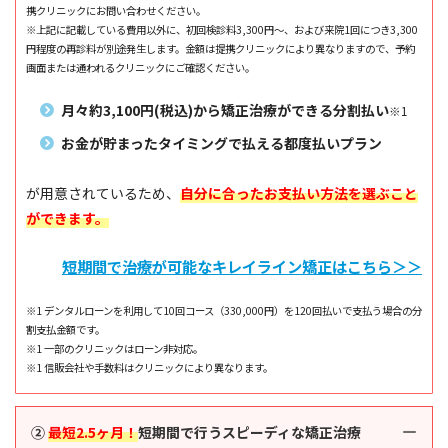
携クリニックにお問い合わせください。
※上記に記載している費用以外に、初回検診料3,300円～、および来院1回につき3,300
円程度の再診料が別途発生します。金額は提携クリニックにより異なりますので、予約
画面または通われるクリニックにご確認ください。
月々約3,100円(税込)から矯正治療ができる分割払い
※1
お金が貯まったタイミングで払える都度払いプラン
が用意されているため、
自分に合ったお支払い方法を選ぶこと
ができます。
短期間で治療が可能なキレイライン矯正はこちら＞＞
※1 デンタルローンを利用して10回コース（330,000円）を120回払いで支払う場合の分
割支払金額です。
※1 一部のクリニックはローン非対応。
※1 信販会社や手数料はクリニックにより異なります。
②
最短2.5ヶ月！
短期間で行うスピーディな矯正治療