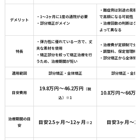
・難症例は別途の見積
・1～2ヶ月に1度の通院が必要
で高額になる可能性
デメリット
・部分矯正がメイン
・治療回数の判断はク
よって異なる
・弾力性に優れている一方で、丈
・治療費が定額制で分
夫な素材を使用
特長
・調整料、保定管理料
・矯正部分を絞って矯正治療を行
・部分矯正から全体矯
うため、治療期間が短い
適用範囲
部分矯正・全体矯正
部分矯正・全体
19.8万円〜46.2万円
（税
10.8万円～66万
目安費用
込）※1
治療期間の目
目安2.5ヶ月〜12ヶ月
目安3ヶ月～1
※2
安