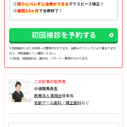
②
周りにバレずに治療ができる
マウスピース矯正！
③
最短2.5ヶ月
で治療終了！
※初回検診には3,300円～の費用がかかります。金額はクリニックにより異なります
ので、予約画面にてご確認ください。
※3別途、初回検診料、再診料、リテーナー費⽤がかかります。
この記事の監修者
小池陵馬先生
医療法人清翔会
理事長
名駅アール歯科・矯正歯科
など