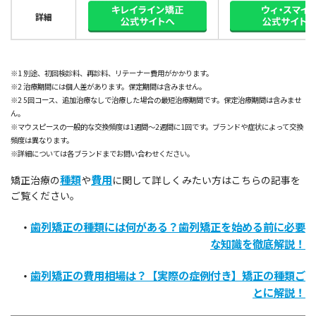
詳細
※1 別途、初回検診料、再診料、リテーナー費⽤がかかります。
※2 治療期間には個人差があります。保定期間は含みません。
※2 5回コース、追加治療なしで治療した場合の最短治療期間です。保定治療期間は含みませ
ん。
※マウスピースの一般的な交換頻度は1週間～2週間に1回です。ブランドや症状によって交換
頻度は異なります。
※詳細については各ブランドまでお問い合わせください。
種類
費用
矯正治療の
や
に関して詳しくみたい方はこちらの記事を
ご覧ください。
歯列矯正の種類には何がある？歯列矯正を始める前に必要
・
な知識を徹底解説！
歯列矯正の費用相場は？【実際の症例付き】矯正の種類ご
・
とに解説！