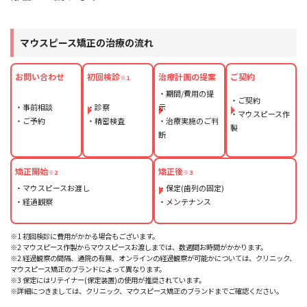
マウスピース矯正の治療の流れ
お問い合わせ
初回検診
治療計画の提案
ご契約
※1
・期間/費用の提
・ご契約
・事前相談
・診察
示
・マウスピース作
・ご予約
・精密検査
・治療実施のご判
製
断
矯正開始
矯正後
※2
※3
・マウスピースお渡し
・保定(歯列の固定)
・経過観察
・メンテナンス
※1 初回検診に費用がかかる場合もございます。
※2 マウスピース作製からマウスピースお渡しまでは、数週間お時間がかかります。
※2 経過観察の間隔、通院の有無、オンラインの経過観察が可能かについては、クリニック、
マウスピース矯正のブランドによって異なります。
※3 保定にはリテイナー(保定装置)の使用が推奨されています。
※詳細につきましては、クリニック、マウスピース矯正のブランドまでご確認ください。