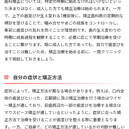
歯科矯正については、特定の時期に始めなければいけないといっ
正治療を行いたい方
に適している矯正方法と言
た決まりはなく、成人した方でも矯正治療は始められます。一方
えます。
で、上下の歯並びが生え変わる7歳前後に、矯正歯科医の定期的な
また、症例によっては
大きな移動を行う矯正治
検診を受けることで、嚙み合せやあごの成長をコントロールし、
療にも適応
できます。
事前に歯並びの乱れを防ぐことが理想的です。歯の生え変わりの
時期に成長過程を観察することで、必要に応じて早期治療を受け
ることに繋がります。既に成人した方であっても、自力で歯並びを
治すことは難しいため、矯正治療を始める前に、一度クリニック
まで相談しておきましょう。
自分の症状と矯正方法
症状によって、矯正方法が異なる場合があります。例えば、口内全
体の歯並びといった、広範囲に及ぶ矯正治療を行う場合はワイヤ
ー矯正が適しており、前歯周辺の一部の歯並びを治療する場合は
マウスピース矯正が適しているといったように、症状に合った矯
正方法で治療を受けることが歯並びを整える際に重要となりま
す。一方、ご自身で、どの矯正方法が適しているかの判断が難しい