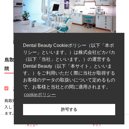
Dental Beauty Cookieポリシー（以下「本ポ
リシー」といいます。）は株式会社ピカパカ
鳥取県で初めてのマウスピース矯正を導入した歯科医
（以下「当社」といいます。）の運営する
Dental Beauty（以下「本サイト」といいま
院
す。）をご利用いただく際に当社が取得する
お客様のデータの取扱いについて定めるもの
で、お客様と当社との間に適用されます。
鳥取県で初めてマウスピース矯正を導入
cookieポリシー
鳥取県でも早いうちにマウスピース矯正専用のデジタル装置を導
入しています。 見た目も自然なので、負担も軽く治療に取り組め
許可する
ます。 患者さん一人ひとりに合わせて製作したマウスピースを1週
間から2週間ごとに新しいものに交換しながら治療していきます。
メニュー
トップ