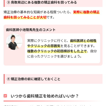
③
鳥取
周辺にある複数の矯正歯科を回ってみる
小池先生
方法
です。
治療装置はワイヤーとブラケットか
ら構成されます。痛みは伴いますが、抜歯など
矯正治療の基本的な知識がある程度ついたら、
実際に複数の矯正
を行い大きな移動を目指す治療に適していま
歯科を回ってみることが大切
です。
す。
歯科医師小池陵馬先生のコメント
実際にクリニックに行くと、
歯科医師との相性
マウスピース矯正についても教えてほしいで
やクリニックの雰囲気
を見ることができます。
す！
複数のクリニックの初回検診をした上で
、自分
に合ったクリニックを選びましょう。
マウスピース矯正は、
オーダーメイドのマウス
ピースを治療装置に用いた矯正方法
です。歯列
④ 矯正治療の前に確認しておくこと
小池先生
模型からCAD/CAM技術を用いて作製し、治療
段階毎にマウスピースを交換して歯列矯正して
いきます。
いつから歯科矯正を始めればいいか？
治療中の見た目を気にする方
や、
上顎前突（出
っ歯）・叢生・空隙歯列（すきっ歯）などの矯