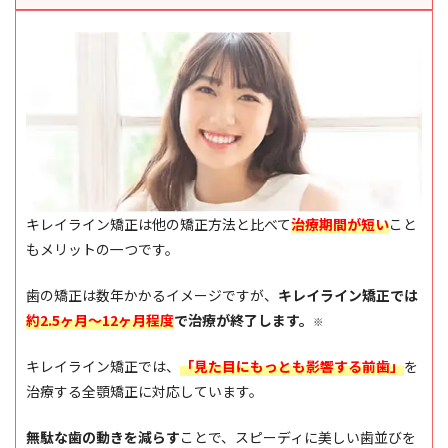
キレイライン矯正は他の矯正方法と比べて
治療期間が短い
こと
もメリットの一つです。
歯の矯正は数年かかるイメージですが、
キレイライン矯正では
約2.5ヶ月〜12ヶ月程度
で治療が終了します。
※
キレイライン矯正では、
「見た目にもっとも影響する前歯」
を
治療する全顎矯正に対応しています。
無駄な歯の動きを減らす
ことで、スピーディに美しい歯並びを