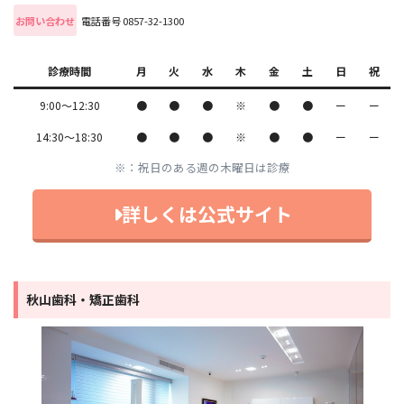
お問い合わせ
電話番号 0857-32-1300
診療時間
月
火
水
木
金
土
日
祝
9:00～12:30
●
●
●
※
●
●
ー
ー
14:30～18:30
●
●
●
※
●
●
ー
ー
※：祝日のある週の木曜日は診療
詳しくは公式サイト
秋山歯科・矯正歯科