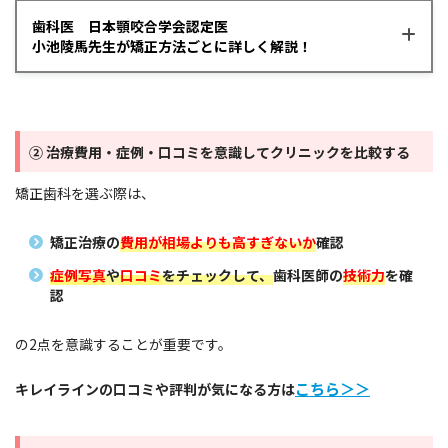
歯科医 日本顎咬合学会認定医
小池陵馬先生が矯正方法ごとに詳しく解説！
患者さんの意向や症例によって最適な矯正方法
② 治療費用・症例・口コミを意識してクリニックを比較する
は異なります。
小池先生
それぞれの矯正治療の特徴を理解することが大
矯正歯科を選ぶ際は、
切ですね。
矯正治療の
費用が相場よりも高すぎないか
確認
症例写真
や
口コミ
をチェックして、
歯科医師の
技術力
を確
認
ワイヤー矯正って、専門的にはどんな治療です
か‥？
の2点を意識することが重要です。
こちら
＞＞
キレイラインの口コミや評判が気になる方は
ワイヤー矯正とは、
上下の歯列弓の形態・咬合
を改善するための固定の治療装置を用いた矯正