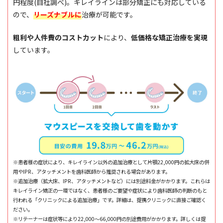
円程度(自社調べ)。キレイラインは部分矯正にも対応している
ので、
リーズナブルに
治療が可能です。
粗利や人件費のコストカット
により、
低価格な矯正治療を実現
しています。
※患者様の症状により、キレイライン以外の追加治療として片顎22,000円の拡大床の併
用やIPR、アタッチメントを歯科医師から推奨される場合があります。
※追加治療（拡大床、IPR、アタッチメントなど）には別途料金がかかります。これらは
キレイライン矯正の一環ではなく、患者様のご要望や症状により歯科医師の判断のもと
行われる「クリニックによる追加治療」です。詳細は、提携クリニックに直接ご確認く
ださい。
※リテーナーは症状等により22,000～66,000円の別途費用がかかります。詳しくは提