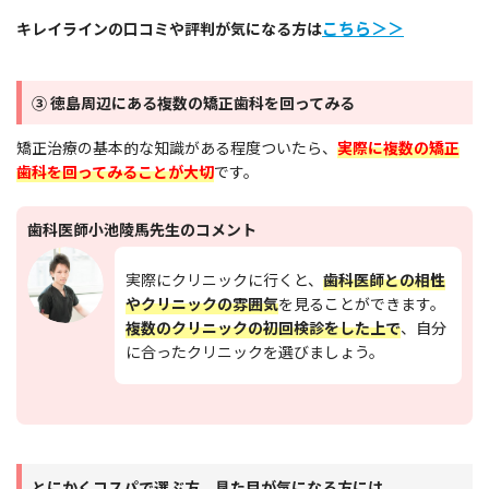
こちら
＞＞
キレイラインの口コミや評判が気になる方は
ワイヤー矯正とは、
上下の歯列弓の形態・咬合
を改善するための固定の治療装置を用いた矯正
③
徳島
周辺にある複数の矯正歯科を回ってみる
小池先生
方法
です。
治療装置はワイヤーとブラケットか
ら構成されます。痛みは伴いますが、抜歯など
矯正治療の基本的な知識がある程度ついたら、
実際に複数の矯正
を行い大きな移動を目指す治療に適していま
歯科を回ってみることが大切
です。
す。
歯科医師小池陵馬先生のコメント
実際にクリニックに行くと、
歯科医師との相性
マウスピース矯正についても教えてほしいで
やクリニックの雰囲気
を見ることができます。
す！
複数のクリニックの初回検診をした上で
、自分
に合ったクリニックを選びましょう。
マウスピース矯正は、
オーダーメイドのマウス
ピースを治療装置に用いた矯正方法
です。歯列
小池先生
模型からCAD/CAM技術を用いて作製し、治療
とにかくコスパで選ぶ方、見た目が気になる方には