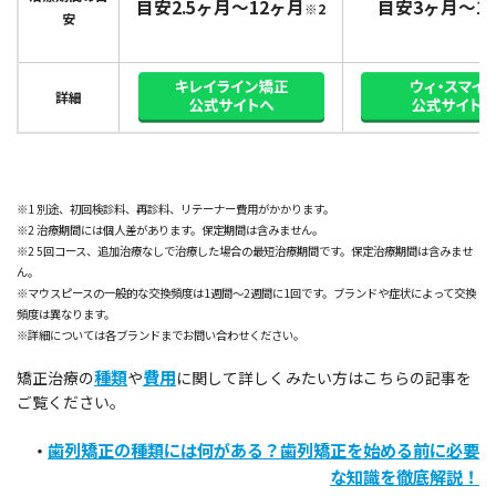
目安2.5ヶ月〜12ヶ月
目安3ヶ月～1
※2
安
詳細
※1 別途、初回検診料、再診料、リテーナー費⽤がかかります。
※2 治療期間には個人差があります。保定期間は含みません。
※2 5回コース、追加治療なしで治療した場合の最短治療期間です。保定治療期間は含みませ
ん。
※マウスピースの一般的な交換頻度は1週間～2週間に1回です。ブランドや症状によって交換
頻度は異なります。
※詳細については各ブランドまでお問い合わせください。
種類
費用
矯正治療の
や
に関して詳しくみたい方はこちらの記事を
ご覧ください。
歯列矯正の種類には何がある？歯列矯正を始める前に必要
・
な知識を徹底解説！