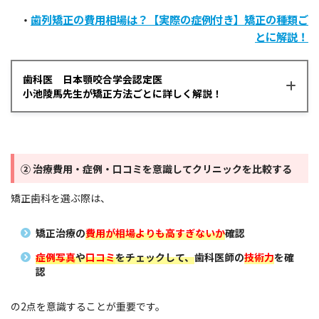
歯列矯正の費用相場は？【実際の症例付き】矯正の種類ご
・
とに解説！
歯科医 日本顎咬合学会認定医
小池陵馬先生が矯正方法ごとに詳しく解説！
患者さんの意向や症例によって最適な矯正方法
② 治療費用・症例・口コミを意識してクリニックを比較する
は異なります。
小池先生
それぞれの矯正治療の特徴を理解することが大
矯正歯科を選ぶ際は、
切ですね。
矯正治療の
費用が相場よりも高すぎないか
確認
症例写真
や
口コミ
をチェックして、
歯科医師の
技術力
を確
認
ワイヤー矯正って、専門的にはどんな治療です
か‥？
の2点を意識することが重要です。