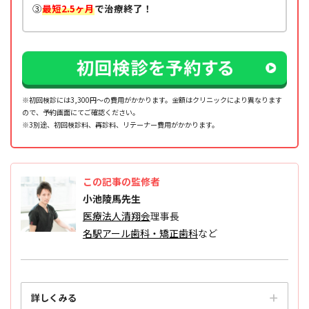
③
最短2.5ヶ月
で治療終了！
※初回検診には3,300円～の費用がかかります。金額はクリニックにより異なります
ので、予約画面にてご確認ください。
※3別途、初回検診料、再診料、リテーナー費⽤がかかります。
この記事の監修者
小池陵馬先生
医療法人清翔会
理事長
名駅アール歯科・矯正歯科
など
詳しくみる