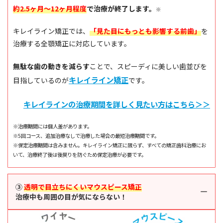
約2.5ヶ月〜12ヶ月程度
で治療が終了します。
※
キレイライン矯正では、
「見た目にもっとも影響する前歯」
を
治療する全顎矯正に対応しています。
無駄な歯の動きを減らす
ことで、スピーディに美しい歯並びを
キレイライン矯正
目指しているのが
です。
キレイラインの治療期間を詳しく見たい方はこちら＞＞
※治療期間には個人差があります。
※5回コース、追加治療なしで治療した場合の最短治療期間です。
※保定治療期間は含みません。キレイライン矯正に限らず、すべての矯正歯科治療にお
いて、治療終了後は後戻りを防ぐため保定治療が必要です。
③
透明で目立ちにくいマウスピース矯正
治療中も周囲の目が気にならない！