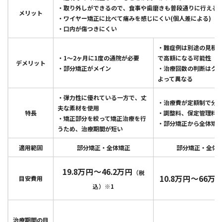
・取り外しができるので、食事や歯磨きも普段通りに行える
メリット
・ワイヤー矯正に比べて痛みを感じにくい(個人差による)
・口内が傷つきにくい
・難症例は別途の見積
・1～2ヶ月に1度の通院が必要
で高額になる可能性
デメリット
・部分矯正がメイン
・治療回数の判断はク
よって異なる
・弾力性に優れている一方で、丈
・治療費が定額制で分
夫な素材を使用
特長
・調整料、保定管理料
・矯正部分を絞って矯正治療を行
・部分矯正から全体矯
うため、治療期間が短い
適用範囲
部分矯正・全体矯正
部分矯正・全体
19.8万円〜46.2万円
（税
10.8万円～66万
目安費用
込）※1
治療期間の目