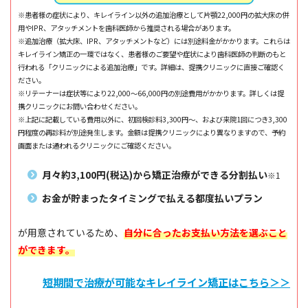
※患者様の症状により、キレイライン以外の追加治療として片顎22,000円の拡大床の併
用やIPR、アタッチメントを歯科医師から推奨される場合があります。
※追加治療（拡大床、IPR、アタッチメントなど）には別途料金がかかります。これらは
キレイライン矯正の一環ではなく、患者様のご要望や症状により歯科医師の判断のもと
行われる「クリニックによる追加治療」です。詳細は、提携クリニックに直接ご確認く
ださい。
※リテーナーは症状等により22,000～66,000円の別途費用がかかります。詳しくは提
携クリニックにお問い合わせください。
※上記に記載している費用以外に、初回検診料3,300円～、および来院1回につき3,300
円程度の再診料が別途発生します。金額は提携クリニックにより異なりますので、予約
画面または通われるクリニックにご確認ください。
月々約3,100円(税込)から矯正治療ができる分割払い
※1
お金が貯まったタイミングで払える都度払いプラン
が用意されているため、
自分に合ったお支払い方法を選ぶこと
ができます。
短期間で治療が可能なキレイライン矯正はこちら＞＞