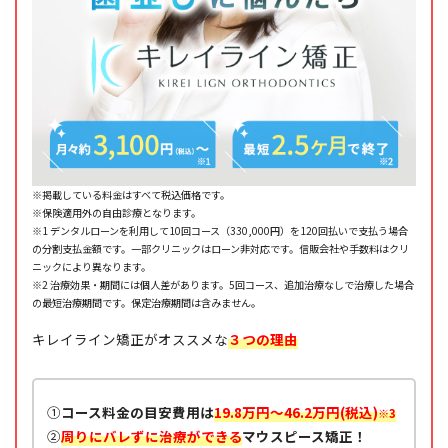
※掲載している料金はすべて税込価格です。
※保険適用外の自由診療となります。
※1 デンタルローンを利用して10回コース（330,000円）を120回払いで支払う場合
の分割支払金額です。一部クリニックはローン非対応です。信販会社や手数料はクリ
ニックにより異なります。
※2 治療効果・期間には個人差があります。5回コース、追加治療なしで治療した場合
の最短治療期間です。保定治療期間は含みません。
キレイライン矯正がオススメな
３つの理由
①
コース料金の目安費用は
19.8万円～46.2万円(税込)
※3
②
周りにバレずに治療ができる
マウスピース矯正！