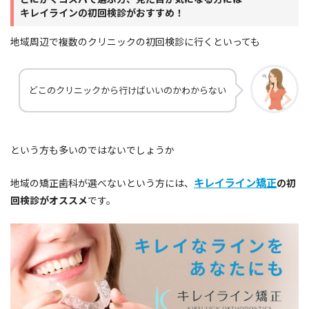
段階毎にマウスピースを交換して歯列矯正して
キレイラインの初回検診がおすすめ！
いきます。
治療中の見た目を気にする方
や、
上顎前突（出
地域周辺で複数のクリニックの初回検診に行くといっても
っ歯）・叢生・空隙歯列（すきっ歯）などの矯
正治療を行いたい方
に適している矯正方法と言
えます。
どこのクリニックから行けばいいのかわからない
また、症例によっては
大きな移動を行う矯正治
療にも適応
できます。
という方も多いのではないでしょうか
キレイライン矯正
地域の矯正歯科が選べないという方には、
の初
回検診がオススメ
です。