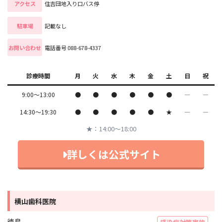
アクセス
住吉団地入り口バス停
駐車場
記載なし
お問い合わせ
電話番号 088-678-4337
診療時間
月
火
水
木
金
土
日
祝
9:00〜13:00
●
●
●
●
●
●
―
―
14:30〜19:30
●
●
●
●
●
★
―
―
★：14:00〜18:00
詳しくは公式サイト
横山歯科医院
徳島