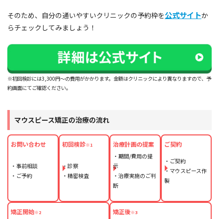
公式サイト
そのため、自分の通いやすいクリニックの予約枠を
か
らチェックしてみましょう！
※初回検診には3,300円～の費用がかかります。金額はクリニックにより異なりますので、予
約画面にてご確認ください。
マウスピース矯正の治療の流れ
お問い合わせ
初回検診
治療計画の提案
ご契約
※1
・期間/費用の提
・ご契約
・事前相談
・診察
示
・マウスピース作
・ご予約
・精密検査
・治療実施のご判
製
断
矯正開始
矯正後
※2
※3