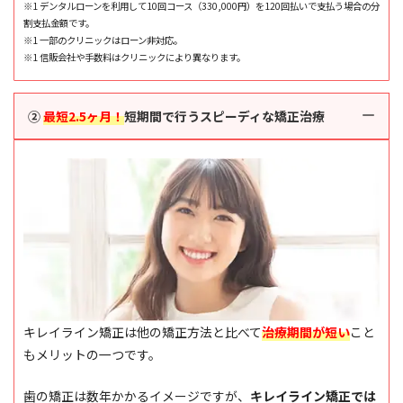
※1 デンタルローンを利用して10回コース（330,000円）を120回払いで支払う場合の分
割支払金額です。
※1 一部のクリニックはローン非対応。
※1 信販会社や手数料はクリニックにより異なります。
②
最短2.5ヶ月！
短期間で行うスピーディな矯正治療
キレイライン矯正は他の矯正方法と比べて
治療期間が短い
こと
もメリットの一つです。
歯の矯正は数年かかるイメージですが、
キレイライン矯正では