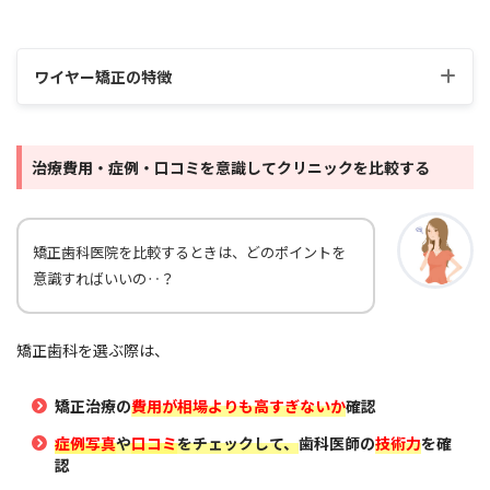
ワイヤー矯正の特徴
ワイヤー矯正の特徴
治療費用・症例・口コミを意識してクリニックを比較する
歯を動かす力は強い
痛みが強く、食事が困難
になることも
矯正歯科医院を比較するときは、どのポイントを
金属アレルギー
の心配
意識すればいいの‥？
マウスピース矯正と比べると矯正装置が
目立ちやすい
歯科医院での
定期的なメンテナンス
が必要
矯正歯科を選ぶ際は、
矯正治療の
費用が相場よりも高すぎないか
確認
症例写真
や
口コミ
をチェックして、
歯科医師の
技術力
を確
認