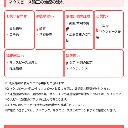
マウスピース矯正の治療の流れ
お問い合わせ
初回検診
治療計画の提案
ご契約<
※1
・期間/費用の提
・ご契約
・事前相談
・診察
示
・マウスピース作
・ご予約
・精密検査
・治療実施のご判
製
断
矯正開始
矯正後
※2
※3
・マウスピースお渡し
・保定(歯列の固定)
・経過観察
・メンテナンス
※1 初回検診に費用がかかる場合もございます。
※2 マウスピース作製からマウスピースお渡しまでは、数週間お時間がかかります。
※2 経過観察の間隔、通院の有無、オンラインの経過観察が可能かについては、クリニック、
マウスピース矯正のブランドによって異なります。
※3 保定にはリテイナー(保定装置)の使用が推奨されています。
※詳細につきましては、クリニック、マウスピース矯正のブランドまでご確認ください。