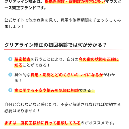
クリアライン矯正は、
提携医院数・症例数が非常に多い
マウスピ
ース矯正ブランド
です。
公式サイトで他の症例を見て、費用や治療期間をチェックしてみ
ましょう！
クリアライン矯正の初回検診では何が分かる？
精密検査
を行うことにより、自分の
今の歯の状態を正確に
知る
ことができる！
具体的な
費用・期間とどのくらいキレイになるか
がわか
る！
歯に関する不安や悩みを気軽に相談
できる！
自分と合わないなと感じたり、不安が解消されなければ契約する
必要はありません！
まずは一度初回検診に行って相談してみる
のがオススメです。