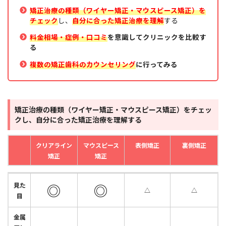
矯正治療の種類（ワイヤー矯正・マウスピース矯正）を
チェック
し、
自分に合った矯正治療を理解
する
料金相場・症例・口コミ
を意識してクリニックを比較す
る
複数の矯正歯科のカウンセリング
に行ってみる
矯正治療の種類（ワイヤー矯正・マウスピース矯正）をチェッ
クし、自分に合った矯正治療を理解する
クリアライン
マウスピース
表側矯正
裏側矯正
矯正
矯正
クリアライン
マウスピース
表側矯正
裏側矯正
◎
◎
見た
矯正
矯正
△
△
目
金属