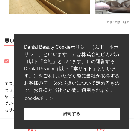
画像：
同院HP
より
思いっきり笑える口元の自信をサポート
Dental Beauty Cookieポリシー（以下「本ポ
リシー」といいます。）は株式会社ピカパカ
患者さんとのコミュニケーションを大切にカウン
（以下「当社」といいます。）の運営する
セリング
Dental Beauty（以下「本サイト」といいま
す。）をご利用いただく際に当社が取得する
お客様のデータの取扱いについて定めるもの
エスカ歯科・矯正歯科ではコミュニケーションを大切に、カウン
セリングから診療が始まります。話をじっくり聞いてもらえるた
で、お客様と当社との間に適用されます。
め、不安な点を遠慮なく相談することが可能です。カウンセリン
cookieポリシー
グから治療目標を定めて医師と共有することで、心理的な面から
もサポートしてくれる環境が整っています。
許可する
名古屋駅徒歩1分の地下街に立地
メニュー
トップ