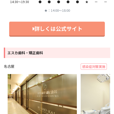
14:30〜19:30
●
●
●
●
●
★
ー
ー
★：14:00〜18:00
詳しくは公式サイト
エスカ歯科・矯正歯科
名古屋
感染症対策実施